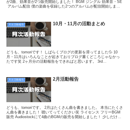
が2曲、効果音が2つ販売開始しました！ BGM ジングル 効果音・SE
アルバム配信 僕の楽曲を収録した2つのアルバムが配信開始しまし
た！ YouTu...
10月・11月の活動まとめ
月次活動報告
どうも、tomoriです！ しばらくブログの更新を滞ってました💦 10
月・11月はいろんなことが起きておりブログ書くどころじゃなかっ
たです笑 2ヶ月分の活動報告をできればと思います。 3rd
EP「Flask」リリース！ 10月27日に新し...
2月活動報告
月次活動報告
どうも、tomoriです。 2月はたくさん曲を書きました。 本当にたくさ
ん曲を書きました！ 聴いてってください笑 ライセンス フリーBGM
販売 Audiostockにて4曲のBGMの販売を開始しました！ 少しだけ紹
介します、詳細はAudio...