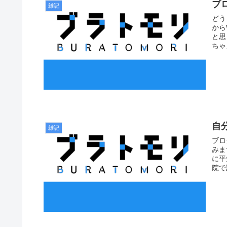
ブ
雑記
どう
から
と思
ちゃ
自分
雑記
ブロ
みま
に平
院で