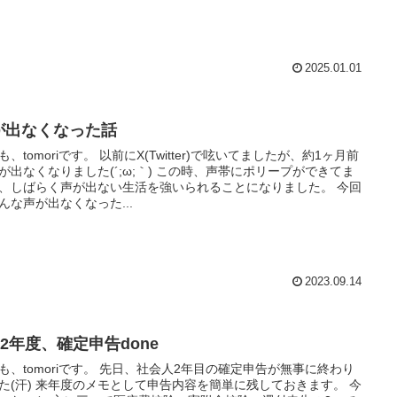
2025.01.01
が出なくなった話
も、tomoriです。 以前にX(Twitter)で呟いてましたが、約1ヶ月前
が出なくなりました(´;ω;｀) この時、声帯にポリープができてま
、しばらく声が出ない生活を強いられることになりました。 今回
んな声が出なくなった...
2023.09.14
22年度、確定申告done
も、tomoriです。 先日、社会人2年目の確定申告が無事に終わり
た(汗) 来年度のメモとして申告内容を簡単に残しておきます。 今