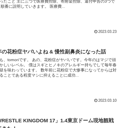
ったこと 主に三つで医療費控除、寄附金控除、還付申告の3つで
 順番に説明していきます。 医療費...
2023.03.23
年の花粉症ヤバいよね & 慢性副鼻炎になった話
も、tomoriです。 あの、花粉症がヤバいです。今年のはマジで頭
かしいレベル。 僕はスギとヒノキのアレルギー持ちでして毎年春
獄を味わっています。 数年前に花粉症で大惨事になってからは対
ることである程度マシに抑えることに成功...
2023.03.10
RESTLE KINGDOM 17」1.4東京ドーム現地観戦