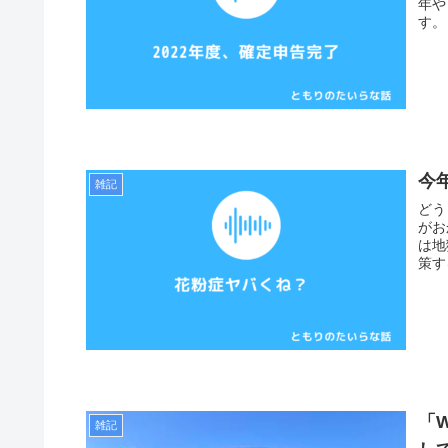
年や
す。
今
雑記
どう
がお
は地
策す
「W
雑記