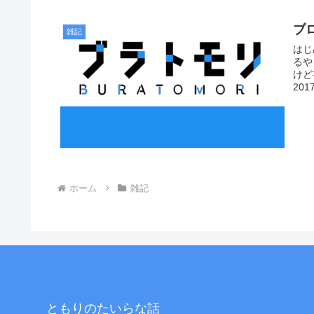
ブ
雑記
はじ
るや
けど書
2017
ホーム
雑記
ともりのたいらな話