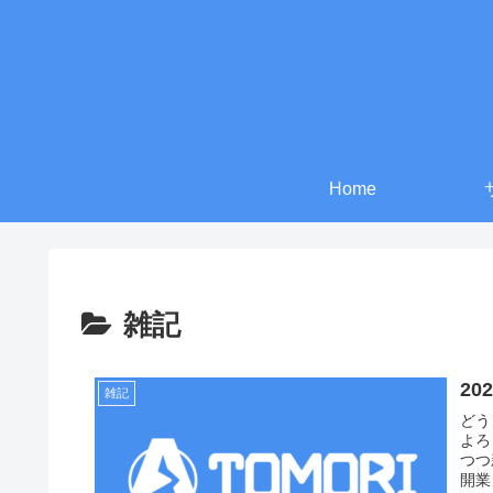
Home
雑記
2
雑記
どう
よろ
つつ
開業