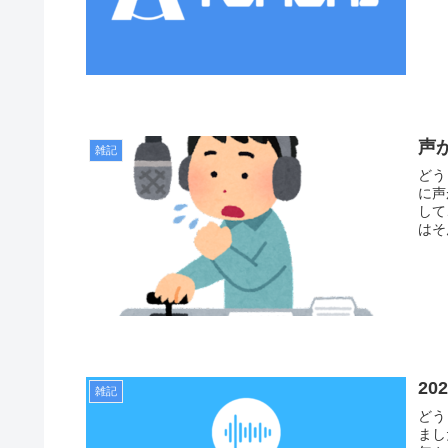
声
雑記
どう
に声
して
はそ
20
雑記
どう
まし