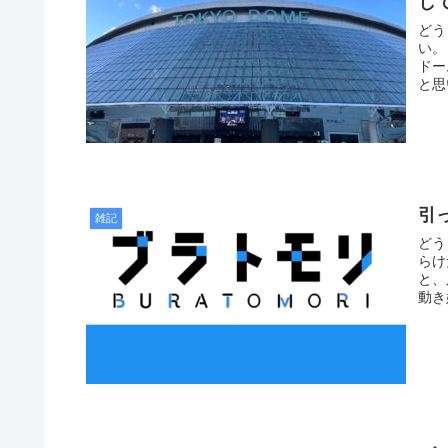
し
どう
い。
ドー
と思
引
雑記
どう
らけ
と、
動き