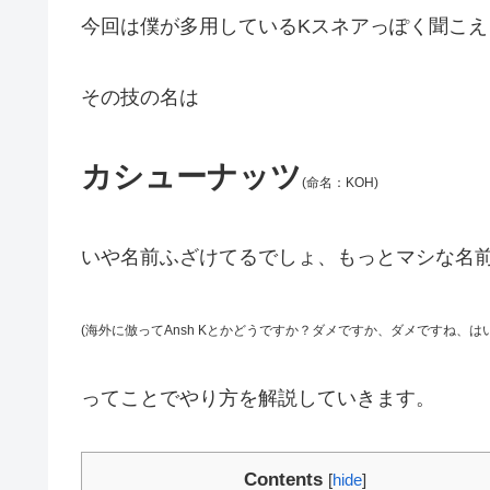
今回は僕が多用しているKスネアっぽく聞こえ
その技の名は
カシューナッツ
(命名：KOH)
いや名前ふざけてるでしょ、もっとマシな名
(海外に倣ってAnsh Kとかどうですか？ダメですか、ダメですね、
はい
ってことでやり方を解説していきます。
Contents
[
hide
]