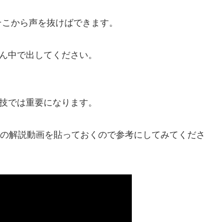
矢
印
そこから声を抜けばできます。
キ
ー
真ん中で出してください。
を
使
っ
の技では重要になります。
て
く
ットの解説動画を貼っておくので参考にしてみてくださ
だ
さ
い。