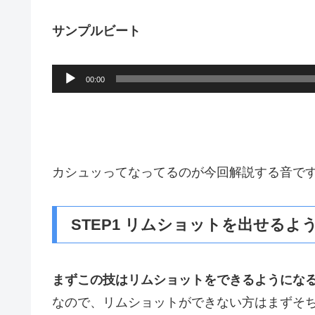
サンプルビート
音
00:00
声
プ
レ
ー
カシュッってなってるのが今回解説する音で
ヤ
ー
STEP1 リムショットを出せるよ
まずこの技はリムショットをできるようにな
なので、リムショットができない方はまずそ