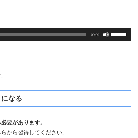
ボ
00:00
リ
ュ
ー
ム
す。
調
節
うになる
に
は
上
る必要があります。
下
ちらから習得してください。