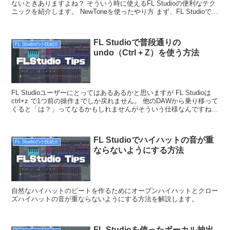
ないときありますよね？ そういう時に使えるFL Studioの便利なテク
ニックを紹介します。 NewToneを使ったやり方 まず、FL Studioでオ
ーディオ素材を読み込...
FL Studioで普段通りの
FL Studioの小技紹介
undo（Ctrl + Z）を使う方法
FL Studioユーザーにとってはあるあるかと思いますが FL Studioは
ctrl+z で1つ前の操作までしか戻れません。 他のDAWから乗り移って
くると「は？」ってなるかもしれませんがそういう仕様なんですね
（笑） (そもそもDAW...
FL Studioでハイハットの音が重
FL Studioの小技紹介
ならないようにする方法
自然なハイハットのビートを作るためにオープンハイハットとクロー
ズハイハットの音が重ならないようにする方法を解説します。
FL Studioを使ったボーカル抽出